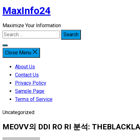
MaxInfo24
Skip
to
Maximize Your Information
content
Search
for:
Close Menu
About Us
Contact Us
Privacy Policy
Sample Page
Terms of Service
Uncategorized
MEOVV의 DDI RO RI 분석: THEBLAC