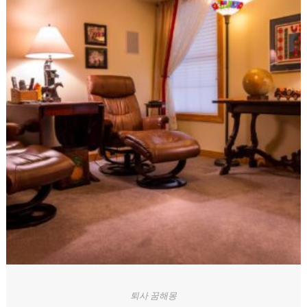
퇴사 꿈해몽