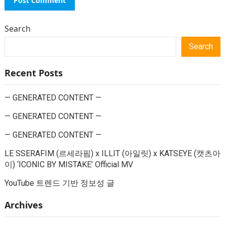
Search
Search
Recent Posts
— GENERATED CONTENT —
— GENERATED CONTENT —
— GENERATED CONTENT —
LE SSERAFIM (르세라핌) x ILLIT (아일릿) x KATSEYE (캣츠아
이) ‘ICONIC BY MISTAKE’ Official MV
YouTube 트렌드 기반 정보성 글
Archives