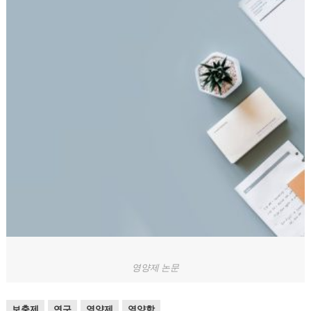
영양제 논문
보충제
연구
영양제
영양학