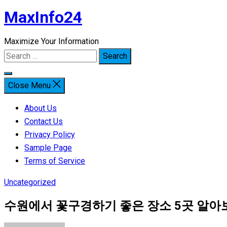
MaxInfo24
Skip
to
Maximize Your Information
content
Search
for:
Close Menu
About Us
Contact Us
Privacy Policy
Sample Page
Terms of Service
Uncategorized
수원에서 꽃구경하기 좋은 장소 5곳 알아