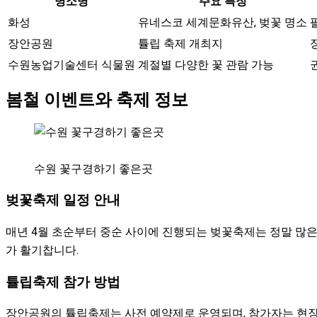
명소명
주요 특징
화성
유네스코 세계문화유산, 벚꽃 명소
장안공원
튤립 축제 개최지
수원농업기술센터 식물원
계절별 다양한 꽃 관람 가능
봄철 이벤트와 축제 정보
수원 꽃구경하기 좋은곳
벚꽃축제 일정 안내
매년 4월 초순부터 중순 사이에 진행되는 벚꽃축제는 정말 많은
가 활기찹니다.
튤립축제 참가 방법
장안공원의 튤립축제는 사전 예약제로 운영되며, 참가자는 현장