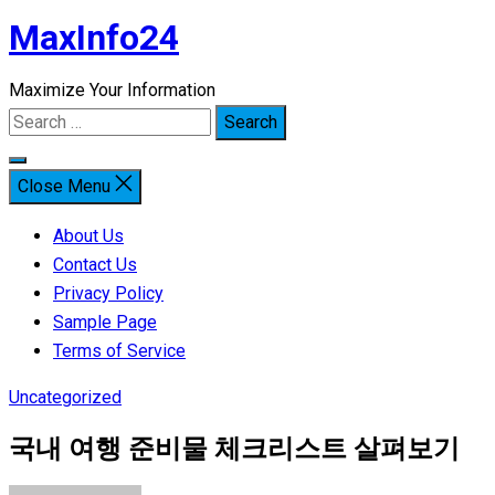
MaxInfo24
Skip
to
Maximize Your Information
content
Search
for:
Close Menu
About Us
Contact Us
Privacy Policy
Sample Page
Terms of Service
Uncategorized
국내 여행 준비물 체크리스트 살펴보기