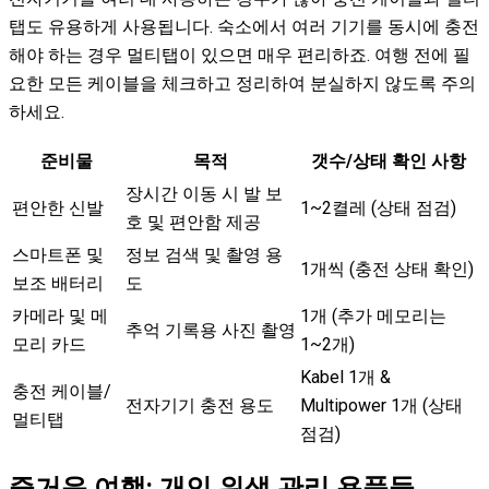
탭도 유용하게 사용됩니다. 숙소에서 여러 기기를 동시에 충전
해야 하는 경우 멀티탭이 있으면 매우 편리하죠. 여행 전에 필
요한 모든 케이블을 체크하고 정리하여 분실하지 않도록 주의
하세요.
준비물
목적
갯수/상태 확인 사항
장시간 이동 시 발 보
편안한 신발
1~2켤레 (상태 점검)
호 및 편안함 제공
스마트폰 및
정보 검색 및 촬영 용
1개씩 (충전 상태 확인)
보조 배터리
도
카메라 및 메
1개 (추가 메모리는
추억 기록용 사진 촬영
모리 카드
1~2개)
Kabel 1개 &
충전 케이블/
전자기기 충전 용도
Multipower 1개 (상태
멀티탭
점검)
즐거운 여행: 개인 위생 관리 용품들