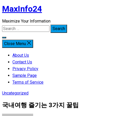
MaxInfo24
Skip
to
Maximize Your Information
content
Search
for:
Close Menu
About Us
Contact Us
Privacy Policy
Sample Page
Terms of Service
Uncategorized
국내여행 즐기는 3가지 꿀팁