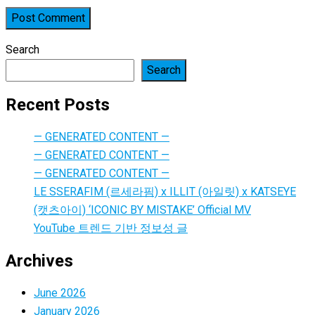
Search
Search
Recent Posts
— GENERATED CONTENT —
— GENERATED CONTENT —
— GENERATED CONTENT —
LE SSERAFIM (르세라핌) x ILLIT (아일릿) x KATSEYE
(캣츠아이) ‘ICONIC BY MISTAKE’ Official MV
YouTube 트렌드 기반 정보성 글
Archives
June 2026
January 2026