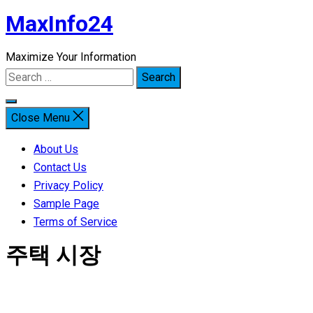
MaxInfo24
Skip
to
Maximize Your Information
content
Search
for:
Close Menu
About Us
Contact Us
Privacy Policy
Sample Page
Terms of Service
주택 시장