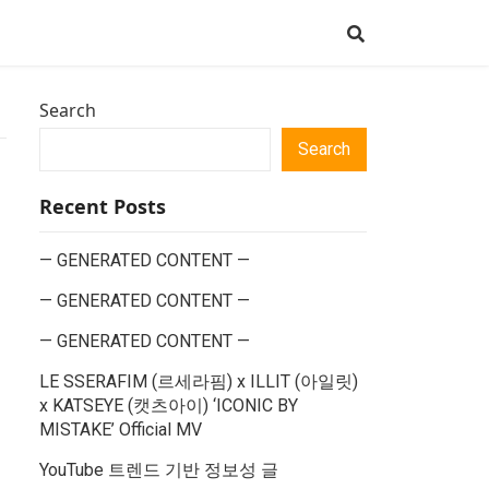
Search
Search
Recent Posts
— GENERATED CONTENT —
— GENERATED CONTENT —
장
— GENERATED CONTENT —
LE SSERAFIM (르세라핌) x ILLIT (아일릿)
x KATSEYE (캣츠아이) ‘ICONIC BY
MISTAKE’ Official MV
YouTube 트렌드 기반 정보성 글