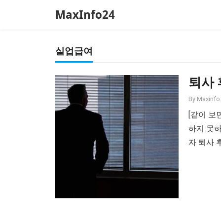
MaxInfo24
실업급여
퇴사 
By
Maxinfo 
[같이 보
하지 못
자 퇴사 
을 잃은 