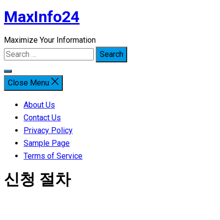
MaxInfo24
Skip
to
Maximize Your Information
content
Search
for:
Close Menu
About Us
Contact Us
Privacy Policy
Sample Page
Terms of Service
신청 절차