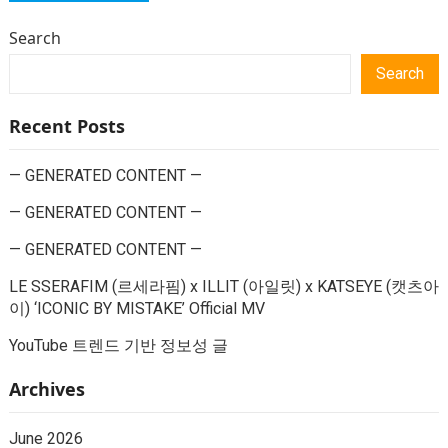
Search
Search
Recent Posts
— GENERATED CONTENT —
— GENERATED CONTENT —
— GENERATED CONTENT —
LE SSERAFIM (르세라핌) x ILLIT (아일릿) x KATSEYE (캣츠아
이) ‘ICONIC BY MISTAKE’ Official MV
YouTube 트렌드 기반 정보성 글
Archives
June 2026