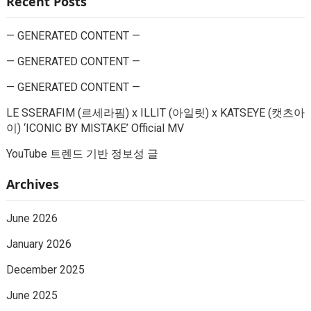
Recent Posts
— GENERATED CONTENT —
— GENERATED CONTENT —
— GENERATED CONTENT —
LE SSERAFIM (르세라핌) x ILLIT (아일릿) x KATSEYE (캣츠아
이) ‘ICONIC BY MISTAKE’ Official MV
YouTube 트렌드 기반 정보성 글
Archives
June 2026
January 2026
December 2025
June 2025